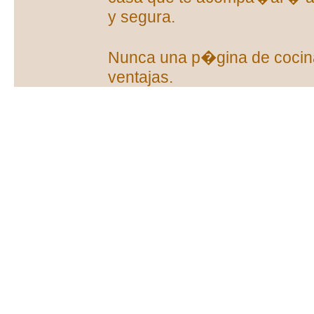
y segura.
Nunca una p�gina de cocin
ventajas.