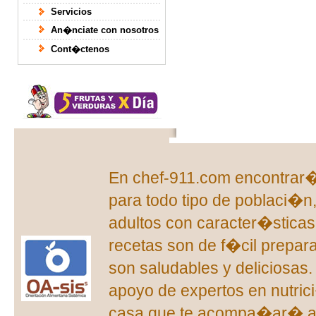
Servicios
An�nciate con nosotros
Cont�ctenos
En chef-911.com encontrar�s
para todo tipo de poblaci�n
adultos con caracter�sticas 
recetas son de f�cil prepar
son saludables y deliciosas
apoyo de expertos en nutric
casa que te acompa�ar� a 